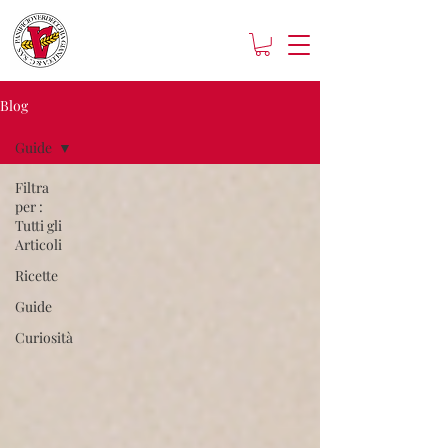
Blog
Guide
Filtra
per :
Tutti gli
Articoli
Ricette
Guide
Curiosità