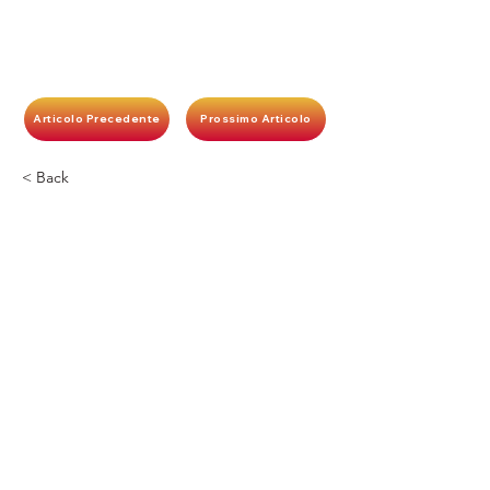
Articolo Precedente
Prossimo Articolo
< Back